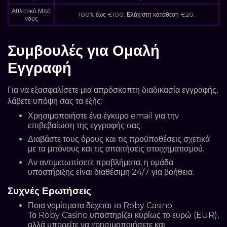
Αθλητικό Μπό
100% έως €100. Ελάχιστη κατάθεση €20.
νους
Συμβουλές για Ομαλή
Εγγραφή
Για να εξασφαλίσετε μια απρόσκοπτη διαδικασία εγγραφής,
λάβετε υπόψη σας τα εξής:
Χρησιμοποιήστε ένα έγκυρο email για την
επιβεβαίωση της εγγραφής σας.
Διαβάστε τους όρους και τις προϋποθέσεις σχετικά
με τα μπόνους και τις απαιτήσεις στοιχηματισμού.
Αν αντιμετωπίσετε προβλήματα, η ομάδα
υποστήριξης είναι διαθέσιμη 24/7 για βοήθεια.
Συχνές Ερωτήσεις
Ποια νομίσματα δέχεται το Roby Casino;
Το Roby Casino υποστηρίζει κυρίως το ευρώ (EUR),
αλλά μπορείτε να χρησιμοποιήσετε και