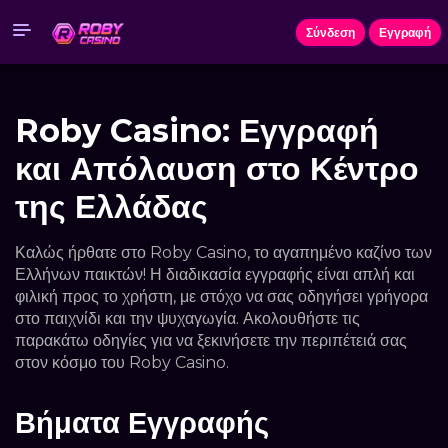
Σύνδεση
Εγγραφή
Roby Casino: Εγγραφή
και Απόλαυση στο Κέντρο
της Ελλάδας
Καλώς ήρθατε στο Roby Casino, το αγαπημένο καζίνο των
Ελλήνων παικτών! Η διαδικασία εγγραφής είναι απλή και
φιλική προς το χρήστη, με στόχο να σας οδηγήσει γρήγορα
στο παιχνίδι και την ψυχαγωγία. Ακολουθήστε τις
παρακάτω οδηγίες για να ξεκινήσετε την περιπέτειά σας
στον κόσμο του Roby Casino.
Βήματα Εγγραφής