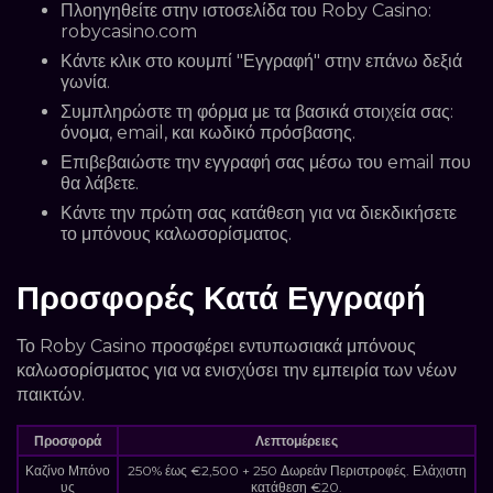
Πλοηγηθείτε στην ιστοσελίδα του Roby Casino:
robycasino.com
Κάντε κλικ στο κουμπί "Εγγραφή" στην επάνω δεξιά
γωνία.
Συμπληρώστε τη φόρμα με τα βασικά στοιχεία σας:
όνομα, email, και κωδικό πρόσβασης.
Επιβεβαιώστε την εγγραφή σας μέσω του email που
θα λάβετε.
Κάντε την πρώτη σας κατάθεση για να διεκδικήσετε
το μπόνους καλωσορίσματος.
Προσφορές Κατά Εγγραφή
Το Roby Casino προσφέρει εντυπωσιακά μπόνους
καλωσορίσματος για να ενισχύσει την εμπειρία των νέων
παικτών.
Προσφορά
Λεπτομέρειες
Καζίνο Μπόνο
250% έως €2,500 + 250 Δωρεάν Περιστροφές. Ελάχιστη
υς
κατάθεση €20.