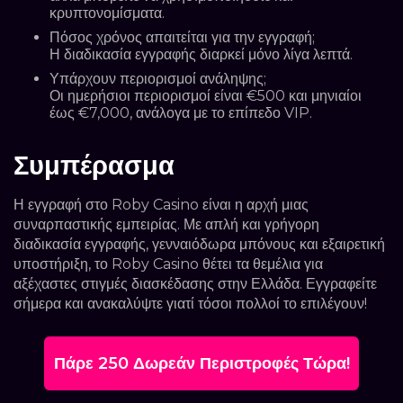
κρυπτονομίσματα.
Πόσος χρόνος απαιτείται για την εγγραφή;
Η διαδικασία εγγραφής διαρκεί μόνο λίγα λεπτά.
Υπάρχουν περιορισμοί ανάληψης;
Οι ημερήσιοι περιορισμοί είναι €500 και μηνιαίοι
έως €7,000, ανάλογα με το επίπεδο VIP.
Συμπέρασμα
Η εγγραφή στο
Roby Casino
είναι η αρχή μιας
συναρπαστικής εμπειρίας. Με απλή και γρήγορη
διαδικασία εγγραφής, γενναιόδωρα μπόνους και εξαιρετική
υποστήριξη, το Roby Casino θέτει τα θεμέλια για
αξέχαστες στιγμές διασκέδασης στην Ελλάδα. Εγγραφείτε
σήμερα και ανακαλύψτε γιατί τόσοι πολλοί το επιλέγουν!
Πάρε 250 Δωρεάν Περιστροφές Τώρα!