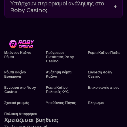
Υπάρχουν περιορισμοί ανάληψης στο
Roby Casino;
Ναι, οι ημερήσιοι περιορισμοί είναι €500 και οι
μηνιαίοι έως €7,000, ανάλογα με το επίπεδο VIP.
Μπόνους Καζίνο
Πρόγραμμα
Ρόμπι Καζίνο Παίξτε
Ρόμπι
Πιστότητας Roby
Casino
Ρόμπι Καζίνο
Ανάληψη Ρόμπι
Σύνδεση Roby
Εφαρμογή
Καζίνο
Casino
Εγγραφή στο Roby
Ρόμπι Καζίνο
Επικοινωνήστε μας
Casino
Πολιτικές KYC
Σχετικά με εμάς
Υπεύθυνος Τζόγος
Πληρωμές
Πολιτική Απορρήτου
Χρειάζεσαι βοήθεια;
Στείλτε μας ένα email