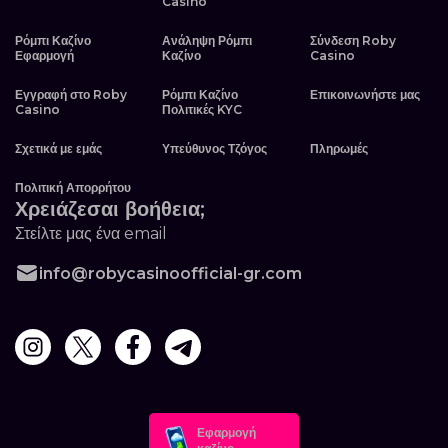
Casino
Ρόμπι Καζίνο
Ανάληψη Ρόμπι
Σύνδεση Roby
Εφαρμογή
Καζίνο
Casino
Εγγραφή στο Roby
Ρόμπι Καζίνο
Επικοινωνήστε μας
Casino
Πολιτικές KYC
Σχετικά με εμάς
Υπεύθυνος Τζόγος
Πληρωμές
Πολιτική Απορρήτου
Χρειάζεσαι βοήθεια;
Στείλτε μας ένα email
info@robycasinoofficial-gr.com
Εφαρμογή